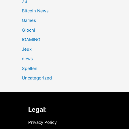
76
Bitcoin News
Games
Giochi
IGAMING
Jeux
news
Spellen
Uncategorized
Legal:
Privacy Policy