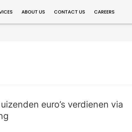
VICES
ABOUT US
CONTACT US
CAREERS
uizenden euro’s verdienen via
ing