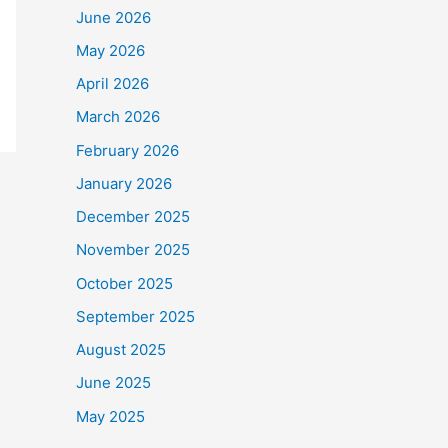
June 2026
May 2026
April 2026
March 2026
February 2026
January 2026
December 2025
November 2025
October 2025
September 2025
August 2025
June 2025
May 2025