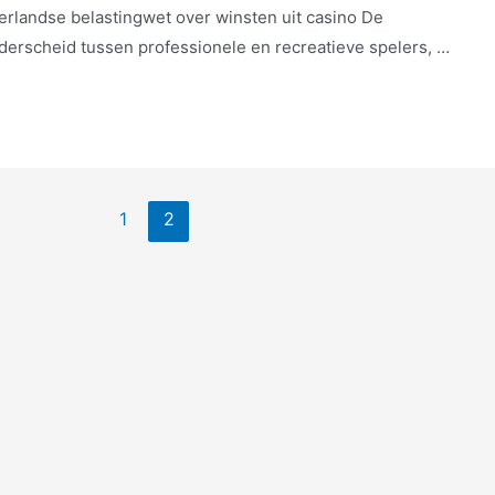
erlandse belastingwet over winsten uit casino De
erscheid tussen professionele en recreatieve spelers, …
1
2