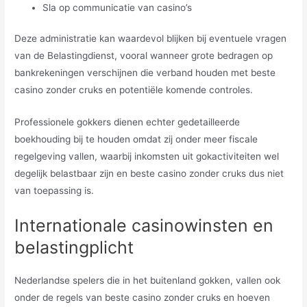
Sla op communicatie van casino’s
Deze administratie kan waardevol blijken bij eventuele vragen
van de Belastingdienst, vooral wanneer grote bedragen op
bankrekeningen verschijnen die verband houden met beste
casino zonder cruks en potentiële komende controles.
Professionele gokkers dienen echter gedetailleerde
boekhouding bij te houden omdat zij onder meer fiscale
regelgeving vallen, waarbij inkomsten uit gokactiviteiten wel
degelijk belastbaar zijn en beste casino zonder cruks dus niet
van toepassing is.
Internationale casinowinsten en
belastingplicht
Nederlandse spelers die in het buitenland gokken, vallen ook
onder de regels van beste casino zonder cruks en hoeven