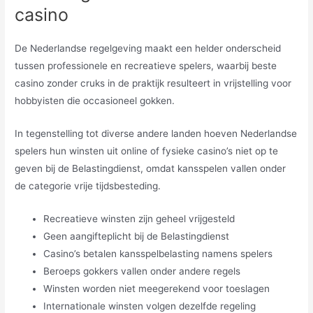
casino
De Nederlandse regelgeving maakt een helder onderscheid
tussen professionele en recreatieve spelers, waarbij beste
casino zonder cruks in de praktijk resulteert in vrijstelling voor
hobbyisten die occasioneel gokken.
In tegenstelling tot diverse andere landen hoeven Nederlandse
spelers hun winsten uit online of fysieke casino’s niet op te
geven bij de Belastingdienst, omdat kansspelen vallen onder
de categorie vrije tijdsbesteding.
Recreatieve winsten zijn geheel vrijgesteld
Geen aangifteplicht bij de Belastingdienst
Casino’s betalen kansspelbelasting namens spelers
Beroeps gokkers vallen onder andere regels
Winsten worden niet meegerekend voor toeslagen
Internationale winsten volgen dezelfde regeling