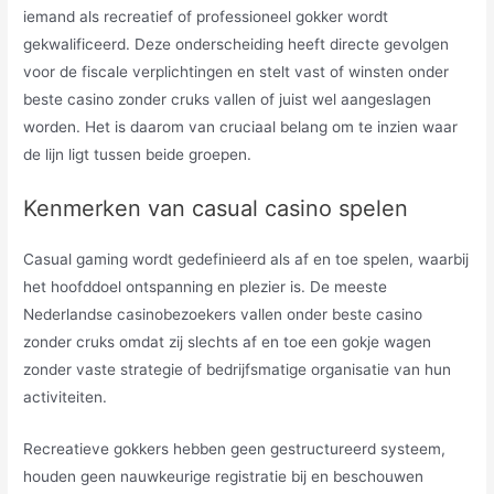
iemand als recreatief of professioneel gokker wordt
gekwalificeerd. Deze onderscheiding heeft directe gevolgen
voor de fiscale verplichtingen en stelt vast of winsten onder
beste casino zonder cruks vallen of juist wel aangeslagen
worden. Het is daarom van cruciaal belang om te inzien waar
de lijn ligt tussen beide groepen.
Kenmerken van casual casino spelen
Casual gaming wordt gedefinieerd als af en toe spelen, waarbij
het hoofddoel ontspanning en plezier is. De meeste
Nederlandse casinobezoekers vallen onder beste casino
zonder cruks omdat zij slechts af en toe een gokje wagen
zonder vaste strategie of bedrijfsmatige organisatie van hun
activiteiten.
Recreatieve gokkers hebben geen gestructureerd systeem,
houden geen nauwkeurige registratie bij en beschouwen