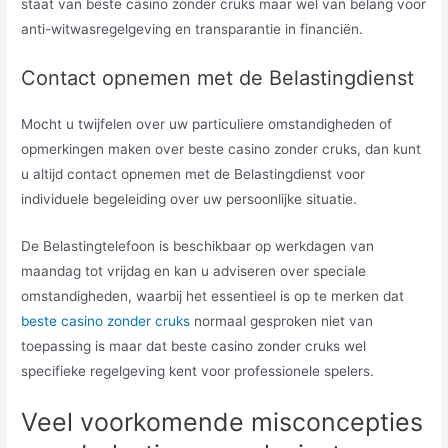
staat van beste casino zonder cruks maar wel van belang voor
anti-witwasregelgeving en transparantie in financiën.
Contact opnemen met de Belastingdienst
Mocht u twijfelen over uw particuliere omstandigheden of
opmerkingen maken over beste casino zonder cruks, dan kunt
u altijd contact opnemen met de Belastingdienst voor
individuele begeleiding over uw persoonlijke situatie.
De Belastingtelefoon is beschikbaar op werkdagen van
maandag tot vrijdag en kan u adviseren over speciale
omstandigheden, waarbij het essentieel is op te merken dat
beste casino zonder cruks
normaal gesproken niet van
toepassing is maar dat beste casino zonder cruks wel
specifieke regelgeving kent voor professionele spelers.
Veel voorkomende misconcepties