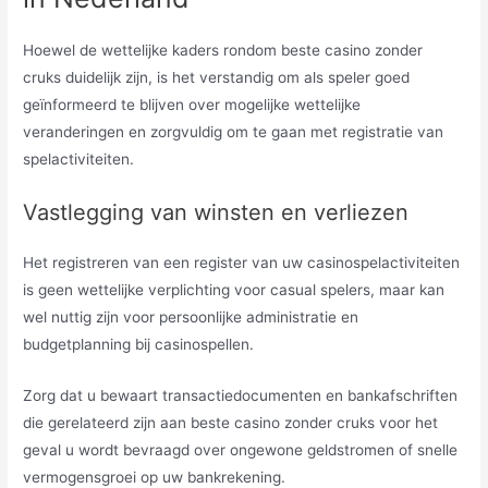
Hoewel de wettelijke kaders rondom beste casino zonder
cruks duidelijk zijn, is het verstandig om als speler goed
geïnformeerd te blijven over mogelijke wettelijke
veranderingen en zorgvuldig om te gaan met registratie van
spelactiviteiten.
Vastlegging van winsten en verliezen
Het registreren van een register van uw casinospelactiviteiten
is geen wettelijke verplichting voor casual spelers, maar kan
wel nuttig zijn voor persoonlijke administratie en
budgetplanning bij casinospellen.
Zorg dat u bewaart transactiedocumenten en bankafschriften
die gerelateerd zijn aan beste casino zonder cruks voor het
geval u wordt bevraagd over ongewone geldstromen of snelle
vermogensgroei op uw bankrekening.