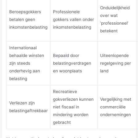
Onduidelijkheid
Beroepsgokkers
Professionele
over wat
betalen geen
gokkers vallen onder
‘professioneel’
inkomstenbelasting
inkomstenbelasting
betekent
Internationaal
behaalde winsten
Bepaald door
Uiteenlopende
zijn steeds
belastingverdragen
regelgeving per
onderhevig aan
en woonplaats
land
belasting
Recreatieve
gokverliezen kunnen
Vergelijking met
Verliezen zijn
niet fiscaal in
commerciële
belastingaftrekbaar
mindering worden
ondernemingen
gebracht