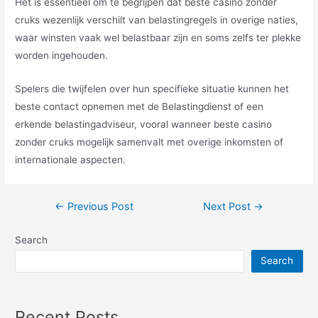
Het is essentieel om te begrijpen dat beste casino zonder
cruks wezenlijk verschilt van belastingregels in overige naties,
waar winsten vaak wel belastbaar zijn en soms zelfs ter plekke
worden ingehouden.
Spelers die twijfelen over hun specifieke situatie kunnen het
beste contact opnemen met de Belastingdienst of een
erkende belastingadviseur, vooral wanneer beste casino
zonder cruks mogelijk samenvalt met overige inkomsten of
internationale aspecten.
←
Previous Post
Next Post
→
Search
Search
Recent Posts