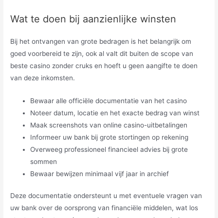
Wat te doen bij aanzienlijke winsten
Bij het ontvangen van grote bedragen is het belangrijk om
goed voorbereid te zijn, ook al valt dit buiten de scope van
beste casino zonder cruks en hoeft u geen aangifte te doen
van deze inkomsten.
Bewaar alle officiële documentatie van het casino
Noteer datum, locatie en het exacte bedrag van winst
Maak screenshots van online casino-uitbetalingen
Informeer uw bank bij grote stortingen op rekening
Overweeg professioneel financieel advies bij grote
sommen
Bewaar bewijzen minimaal vijf jaar in archief
Deze documentatie ondersteunt u met eventuele vragen van
uw bank over de oorsprong van financiële middelen, wat los