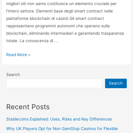
migliori siti non aams costituisce un elemento cruciale per
l’intero settore. Elementi base degli smart contract nelle
piattaforme blockchain di casinò Gli smart contract
rappresentano programmi autonomi che operano sulla
blockchain, eliminando intermediari e garantendo trasparenza
totale. La conoscenza di …
Read More »
Search
Search
Recent Posts
Stablecoins Explained: Uses, Risks and Key Differences
Why UK Players Opt for Non GamStop Casinos for Flexible