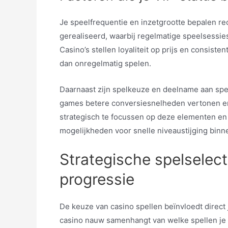
Je speelfrequentie en inzetgrootte bepalen r
gerealiseerd, waarbij regelmatige speelsessie
Casino’s stellen loyaliteit op prijs en consisten
dan onregelmatig spelen.
Daarnaast zijn spelkeuze en deelname aan spec
games betere conversiesnelheden vertonen en
strategisch te focussen op deze elementen en 
mogelijkheden voor snelle niveaustijging binn
Strategische spelselect
progressie
De keuze van casino spellen beïnvloedt direct 
casino nauw samenhangt van welke spellen je 