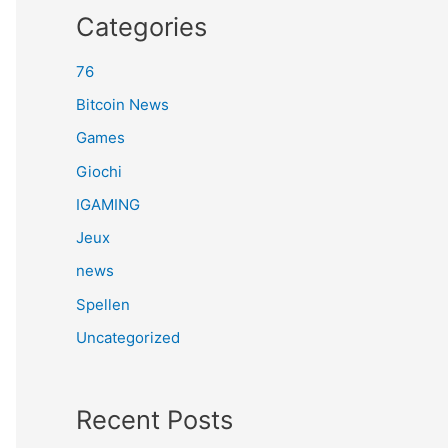
Categories
76
Bitcoin News
Games
Giochi
IGAMING
Jeux
news
Spellen
Uncategorized
Recent Posts