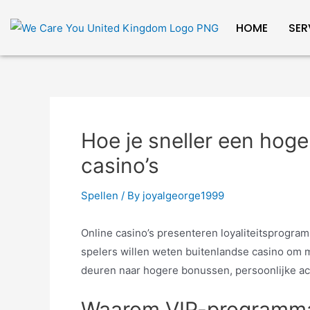
HOME
SER
Hoe je sneller een hoger
casino’s
Spellen
/ By
joyalgeorge1999
Online casino’s presenteren loyaliteitsprogra
spelers willen weten buitenlandse casino om ma
deuren naar hogere bonussen, persoonlijke ac
Waarom VIP-programma’s