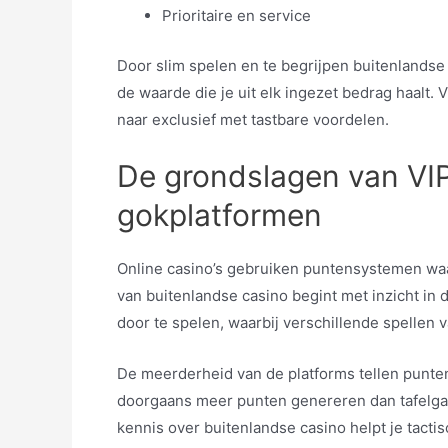
Prioritaire en service
Door slim spelen en te begrijpen buitenlandse 
de waarde die je uit elk ingezet bedrag haalt.
naar exclusief met tastbare voordelen.
De grondslagen van VIP
gokplatformen
Online casino’s gebruiken puntensystemen waarb
van buitenlandse casino begint met inzicht in
door te spelen, waarbij verschillende spelle
De meerderheid van de platforms tellen punten 
doorgaans meer punten genereren dan tafelg
kennis over buitenlandse casino helpt je tact