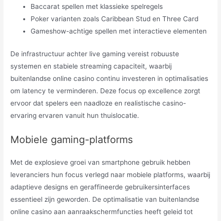
Baccarat spellen met klassieke spelregels
Poker varianten zoals Caribbean Stud en Three Card
Gameshow-achtige spellen met interactieve elementen
De infrastructuur achter live gaming vereist robuuste
systemen en stabiele streaming capaciteit, waarbij
buitenlandse online casino continu investeren in optimalisaties
om latency te verminderen. Deze focus op excellence zorgt
ervoor dat spelers een naadloze en realistische casino-
ervaring ervaren vanuit hun thuislocatie.
Mobiele gaming-platforms
Met de explosieve groei van smartphone gebruik hebben
leveranciers hun focus verlegd naar mobiele platforms, waarbij
adaptieve designs en geraffineerde gebruikersinterfaces
essentieel zijn geworden. De optimalisatie van buitenlandse
online casino aan aanraakschermfuncties heeft geleid tot