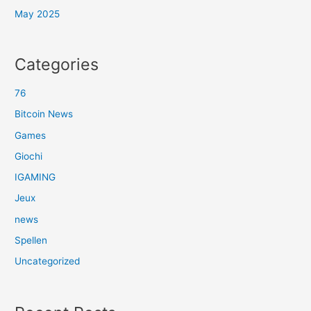
May 2025
Categories
76
Bitcoin News
Games
Giochi
IGAMING
Jeux
news
Spellen
Uncategorized