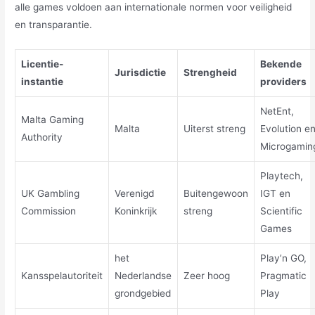
alle games voldoen aan internationale normen voor veiligheid
en transparantie.
Licentie-
Bekende
Jurisdictie
Strengheid
instantie
providers
NetEnt,
Malta Gaming
Malta
Uiterst streng
Evolution e
Authority
Microgamin
Playtech,
UK Gambling
Verenigd
Buitengewoon
IGT en
Commission
Koninkrijk
streng
Scientific
Games
het
Play’n GO,
Kansspelautoriteit
Nederlandse
Zeer hoog
Pragmatic
grondgebied
Play