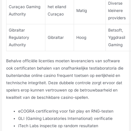
Diverse
Curaçao Gaming
het eiland
Matig
kleinere
Authority
Curaçao
providers
Gibraltar
Betsoft,
Regulatory
Gibraltar
Hoog
Yggdrasil
Authority
Gaming
Behalve officiële licenties moeten leveranciers van software
ook certificaten behalen van onafhankelijke testlaboratoria die
buitenlandse online casino frequent toetsen op eerlijkheid en
technische integriteit. Deze dubbele controle zorgt ervoor dat
spelers erop kunnen vertrouwen op de betrouwbaarheid en
kwaliteit van de beschikbare casino-spellen.
eCOGRA certificering voor fair play en RNG-testen
GLI (Gaming Laboratories International) verificatie
iTech Labs inspectie op random resultaten