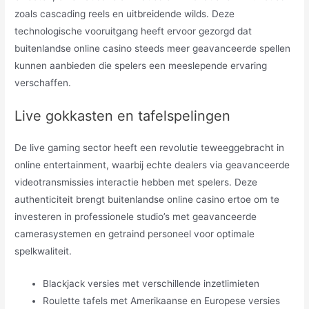
zoals cascading reels en uitbreidende wilds. Deze
technologische vooruitgang heeft ervoor gezorgd dat
buitenlandse online casino steeds meer geavanceerde spellen
kunnen aanbieden die spelers een meeslepende ervaring
verschaffen.
Live gokkasten en tafelspelingen
De live gaming sector heeft een revolutie teweeggebracht in
online entertainment, waarbij echte dealers via geavanceerde
videotransmissies interactie hebben met spelers. Deze
authenticiteit brengt buitenlandse online casino ertoe om te
investeren in professionele studio’s met geavanceerde
camerasystemen en getraind personeel voor optimale
spelkwaliteit.
Blackjack versies met verschillende inzetlimieten
Roulette tafels met Amerikaanse en Europese versies