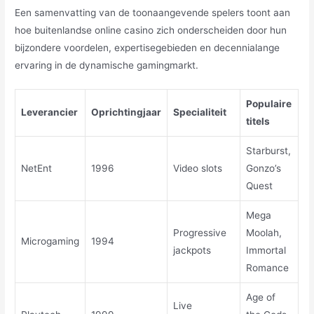
Een samenvatting van de toonaangevende spelers toont aan
hoe buitenlandse online casino zich onderscheiden door hun
bijzondere voordelen, expertisegebieden en decennialange
ervaring in de dynamische gamingmarkt.
Populaire
Leverancier
Oprichtingjaar
Specialiteit
titels
Starburst,
NetEnt
1996
Video slots
Gonzo’s
Quest
Mega
Progressive
Moolah,
Microgaming
1994
jackpots
Immortal
Romance
Age of
Live